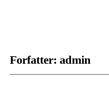
Forfatter:
admin
Rengøring af 
april 28, 2026
Rengøring i hus