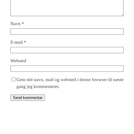
Navn
*
E-mail
*
Websted
Gem mit navn, mail og websted i denne browser til næste
gang jeg kommenterer.
HusTrends.dk
Instagram
Facebook
X