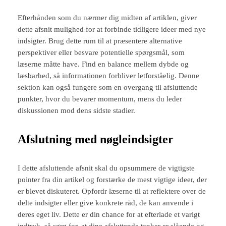
Efterhånden som du nærmer dig midten af artiklen, giver
dette afsnit mulighed for at forbinde tidligere ideer med nye
indsigter. Brug dette rum til at præsentere alternative
perspektiver eller besvare potentielle spørgsmål, som
læserne måtte have. Find en balance mellem dybde og
læsbarhed, så informationen forbliver letforståelig. Denne
sektion kan også fungere som en overgang til afsluttende
punkter, hvor du bevarer momentum, mens du leder
diskussionen mod dens sidste stadier.
Afslutning med nøgleindsigter
I dette afsluttende afsnit skal du opsummere de vigtigste
pointer fra din artikel og forstærke de mest vigtige ideer, der
er blevet diskuteret. Opfordr læserne til at reflektere over de
delte indsigter eller give konkrete råd, de kan anvende i
deres eget liv. Dette er din chance for at efterlade et varigt
indtryk, så sørg for, at dine afsluttende tanker er slående og