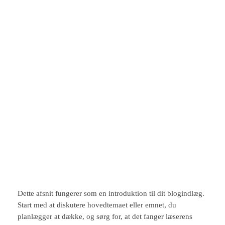
Spring
til
Instagram
Facebook
X
indhold
Træ og naturmaterialer:
Det varme look
marts 16, 2026
Dette afsnit fungerer som en introduktion til dit blogindlæg.
Start med at diskutere hovedtemaet eller emnet, du
planlægger at dække, og sørg for, at det fanger læserens