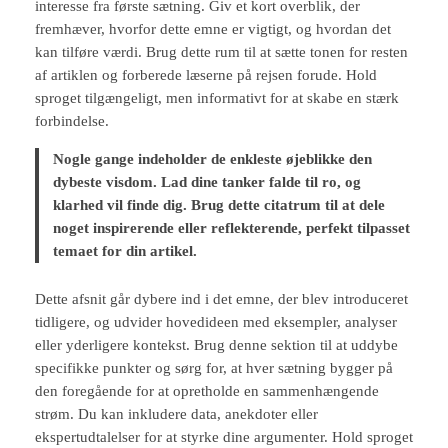
interesse fra første sætning. Giv et kort overblik, der
fremhæver, hvorfor dette emne er vigtigt, og hvordan det
kan tilføre værdi. Brug dette rum til at sætte tonen for resten
af artiklen og forberede læserne på rejsen forude. Hold
sproget tilgængeligt, men informativt for at skabe en stærk
forbindelse.
Nogle gange indeholder de enkleste øjeblikke den
dybeste visdom. Lad dine tanker falde til ro, og
klarhed vil finde dig. Brug dette citatrum til at dele
noget inspirerende eller reflekterende, perfekt tilpasset
temaet for din artikel.
Dette afsnit går dybere ind i det emne, der blev introduceret
tidligere, og udvider hovedideen med eksempler, analyser
eller yderligere kontekst. Brug denne sektion til at uddybe
specifikke punkter og sørg for, at hver sætning bygger på
den foregående for at opretholde en sammenhængende
strøm. Du kan inkludere data, anekdoter eller
ekspertudtalelser for at styrke dine argumenter. Hold sproget