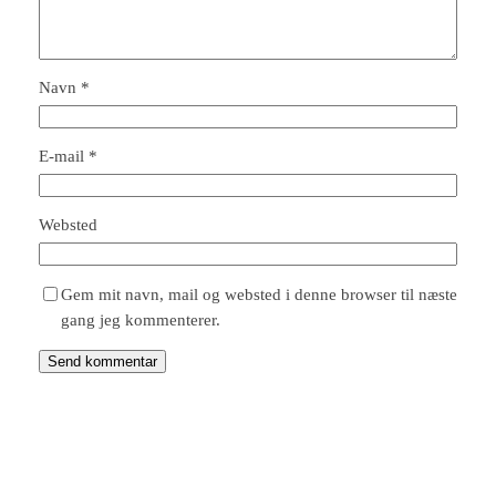
Navn
*
E-mail
*
Websted
Gem mit navn, mail og websted i denne browser til næste
gang jeg kommenterer.
HusTrends.dk
Instagram
Facebook
X