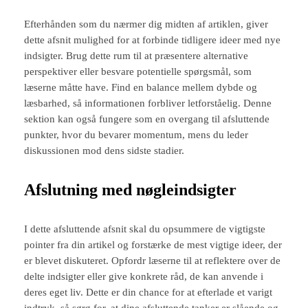
Efterhånden som du nærmer dig midten af artiklen, giver
dette afsnit mulighed for at forbinde tidligere ideer med nye
indsigter. Brug dette rum til at præsentere alternative
perspektiver eller besvare potentielle spørgsmål, som
læserne måtte have. Find en balance mellem dybde og
læsbarhed, så informationen forbliver letforståelig. Denne
sektion kan også fungere som en overgang til afsluttende
punkter, hvor du bevarer momentum, mens du leder
diskussionen mod dens sidste stadier.
Afslutning med nøgleindsigter
I dette afsluttende afsnit skal du opsummere de vigtigste
pointer fra din artikel og forstærke de mest vigtige ideer, der
er blevet diskuteret. Opfordr læserne til at reflektere over de
delte indsigter eller give konkrete råd, de kan anvende i
deres eget liv. Dette er din chance for at efterlade et varigt
indtryk, så sørg for, at dine afsluttende tanker er slående og