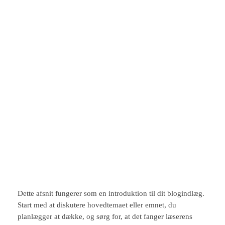
Spring
til
Instagram
Facebook
X
indhold
Sådan udnytter du
pladsen i små rum
marts 16, 2026
Dette afsnit fungerer som en introduktion til dit blogindlæg.
Start med at diskutere hovedtemaet eller emnet, du
planlægger at dække, og sørg for, at det fanger læserens