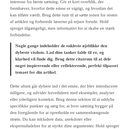
interesse fra første sætning. Giv et kort overblik, der
fremhæver, hvorfor dette emne er vigtigt, og hvordan det
kan tilføre værdi. Brug dette rum til at sætte tonen for resten
af artiklen og forberede læserne på rejsen forude. Hold
sproget tilgængeligt, men informativt for at skabe en stærk
forbindelse.
Nogle gange indeholder de enkleste øjeblikke den
dybeste visdom. Lad dine tanker falde til ro, og
klarhed vil finde dig. Brug dette citatrum til at dele
noget inspirerende eller reflekterende, perfekt tilpasset
temaet for din artikel.
Dette afsnit går dybere ind i det emne, der blev introduceret
tidligere, og udvider hovedideen med eksempler, analyser
eller yderligere kontekst. Brug denne sektion til at uddybe
specifikke punkter og sørg for, at hver sætning bygger på
den foregående for at opretholde en sammenhængende
strøm. Du kan inkludere data, anekdoter eller
ekspertudtalelser for at styrke dine argumenter. Hold sproget