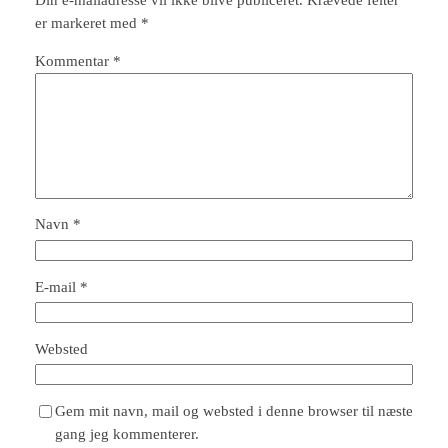
Din e-mailadresse vil ikke blive publiceret.
Krævede felter
er markeret med
*
Kommentar
*
Navn
*
E-mail
*
Websted
Gem mit navn, mail og websted i denne browser til næste
gang jeg kommenterer.